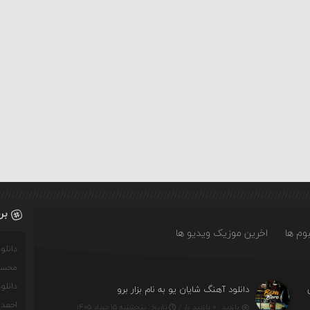
بر
وم ها
اخرین موزیک ویدیو ها
دانل
محسن
دانل
دانلود آهنگ شایان یو به نام بزار برو
احمدو
بازدید : ۰ بازدید بار /
تاریخ : پنج‌شنبه ۱۵ مرداد ۱۴۰۵