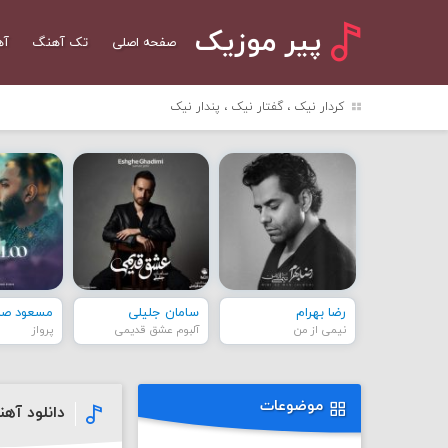
پیر موزیک
صفحه اصلی
تک آهنگ
آه
کردار نیک ، گفتار نیک ، پندار نیک
رضا بهرام
سامان جلیلی
مسعود صاد
نیمی از من
آلبوم عشق قدیمی
پرواز
موضوعات
دانلود آه