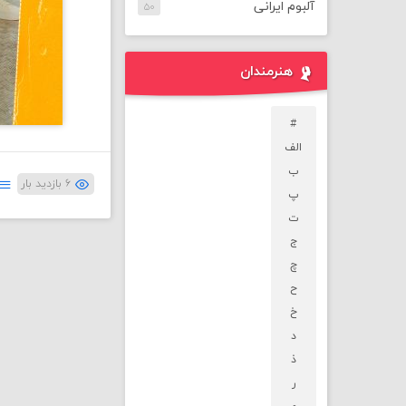
آلبوم ایرانی
۵۰
هنرمندان
#
الف
ب
۶ بازدید بار
پ
ت
ج
چ
ح
خ
د
ذ
ر