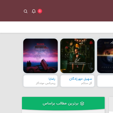
۵
سهیل مهرزادگان
رضایا
گل سنگم
ریمیکس موندگار
برترین مطالب براساس