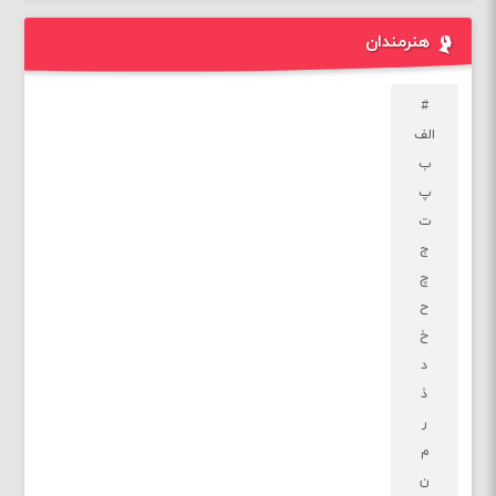
هنرمندان
#
الف
ب
پ
ت
ج
چ
ح
خ
د
ذ
ر
م
ن