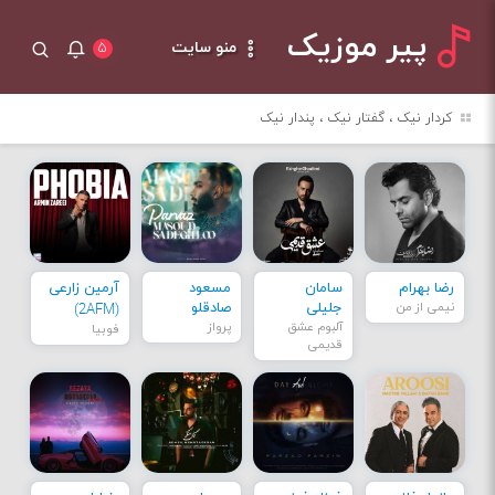
پیر موزیک
منو سایت
۵
کردار نیک ، گفتار نیک ، پندار نیک
رضا بهرام
سامان
مسعود
آرمین زارعی
نیمی از من
جلیلی
صادقلو
(2AFM)
آلبوم عشق
پرواز
فوبیا
قدیمی