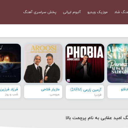
نگ شاد
موزیک ویدیو
آلبوم ایرانی
پخش سراسری آهنگ
قلو
مازیار فلاحی
فرزاد فرزین
آرمین زارعی (2AFM)
عروسی
شب و روز
فوبیا
گ امید عقابی به نام پرچمت بالا