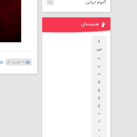
آلبوم ایرانی
۵۰
هنرمندان
#
الف
ب
۸ بازدید بار
پ
ت
ج
چ
ح
خ
د
ذ
ر