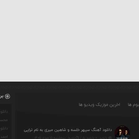
بر
وم ها
اخرین موزیک ویدیو ها
دانل
محسن
دانل
دانلود آهنگ سپهر خلسه و شاهین میری به نام تراپی
احمدو
بازدید : ۰ بازدید بار /
تاریخ : پنج‌شنبه ۱۵ مرداد ۱۴۰۵