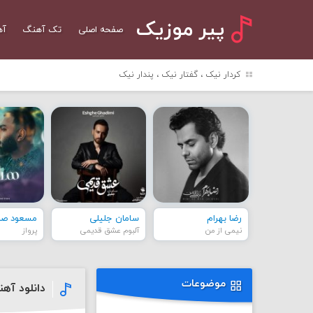
پیر موزیک
صفحه اصلی
تک آهنگ
آه
کردار نیک ، گفتار نیک ، پندار نیک
رضا بهرام
سامان جلیلی
مسعود صاد
نیمی از من
آلبوم عشق قدیمی
پرواز
موضوعات
دانلود آهن