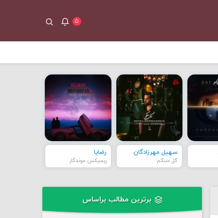
۵
سهیل مهرزادگان
رضایا
گل سنگم
ریمیکس موندگار
برترین مطالب براساس